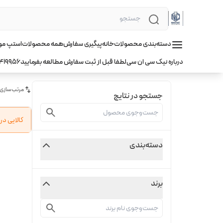
دسته‌بندی محصولات
خانه
پیگیری سفارش
همه محصولات
استپ موتور hqm ا
درباره نیک سی ان سی
لطفا قبل از ثبت سفارش مطالعه بفرمایید
419956
مرتب‌سازی
جستجو در نتایج
کالایی د
دسته‌بندی
برند