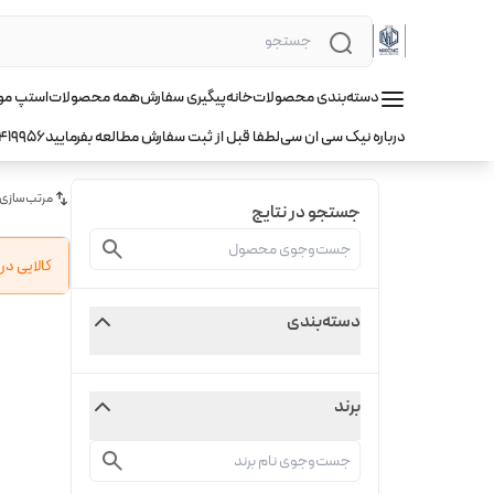
دسته‌بندی محصولات
خانه
پیگیری سفارش
همه محصولات
استپ موتور hqm ا
درباره نیک سی ان سی
لطفا قبل از ثبت سفارش مطالعه بفرمایید
419956
مرتب‌سازی
جستجو در نتایج
کالایی د
دسته‌بندی
برند