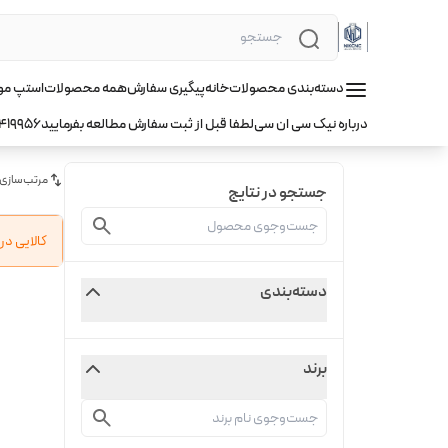
دسته‌بندی محصولات
خانه
پیگیری سفارش
همه محصولات
استپ موتور hqm ا
درباره نیک سی ان سی
لطفا قبل از ثبت سفارش مطالعه بفرمایید
419956
مرتب‌سازی
جستجو در نتایج
کالایی د
دسته‌بندی
برند