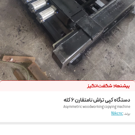
دستگاه کپی تراش نامتقارن ۶ کله
Asymmetric woodworking copying machine
برند:
Nikcnc