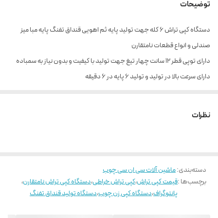
توضیحات
دستگاه کپی تراش ۶ کله جهت تولید پایه ثم اهویی قنداق تفنگ پایه مبا میز
صندلی و انواع قطعات نامتقارن
دارای توپی قطر ۱۲ سانت چهار تیغ جهت تولید با کیفیت و بدون نیاز به سمباده
دارای سرعت بالا در تولید و تولید ۶ پایه در ۶ دقیقه
دستگاه کپی تراش نامتقارن قادر به تولید انواه پایه های سم اهویی ,انواع مقاطع
بیضی شکل و نامتقارن از جمله دسته کلنگ و چکش و ...
نظرات
جهت استعلام ۰۹۲۱۲۵۸۷۱۳۵ شکری
دسته‌بندی
:
ماشین آلات سی ان سی چوب
برچسب‌ها :
قیمت کپی تراش
،
کپی تراش خراطی
،
دستگاه کپی تراش نامتقارن
،
پانتوگراف
،
دستگاه کپی زن چوب
،
دستگاه تولید قنداق تفنگ