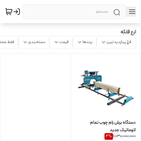
ارع فلکه
پربازدیدترین
برندها
قیمت
دسته‌بندی
فقط محص
دستگاه برش رام چوب تمام
اتوماتیک جدید
1,030,000,000
4
%