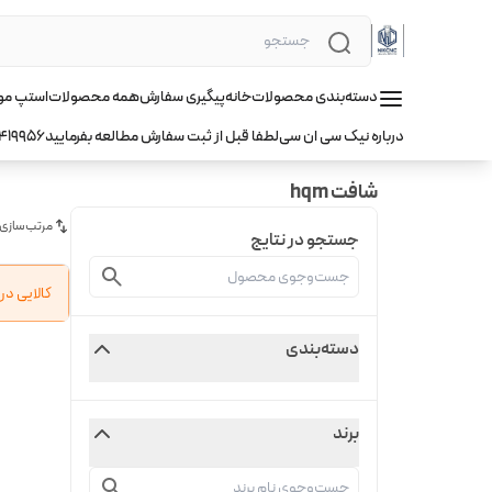
دسته‌بندی محصولات
خانه
پیگیری سفارش
همه محصولات
استپ موتور hqm ا
درباره نیک سی ان سی
لطفا قبل از ثبت سفارش مطالعه بفرمایید
419956
شافت hqm
مرتب‌سازی
جستجو در نتایج
کالایی د
دسته‌بندی
برند