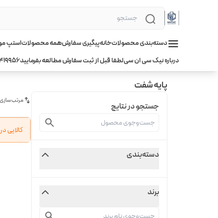
دسته‌بندی محصولات
خانه
پیگیری سفارش
همه محصولات
استپ موتور hqm ا
درباره نیک سی ان سی
لطفا قبل از ثبت سفارش مطالعه بفرمایید
419956
پایه شفت
مرتب‌سازی
جستجو در نتایج
کالایی د
دسته‌بندی
برند