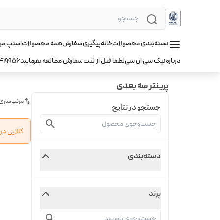
دسته‌بندی محصولات
خانه
پیگیری سفارش
همه محصولات
استپ موتور hqm ا
درباره نیک سی ان سی
لطفا قبل از ثبت سفارش مطالعه بفرمایید
419956
پرینتر سه بعدی
مرتب‌سازی
جستجو در نتایج
کالایی د
دسته‌بندی
برند