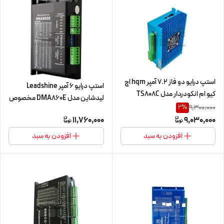
استپ درایو دو فاز 7.2 آمپر hqm اچ
استپ درایو 6 آمپر Leadshine
کیو ام انکودردار مدل TS808C
لیدشاین مدل DMA860E مخصوص
مخصوص موتورهای 45 تا 85
9,300,000
2
%
موتورهای 45 تا 150 کیلوگرم استپ
کیلوگرم انکودردار
11,760,000
9,030,000
موتورهای 86HS45 تا 110HS150
60HS30+EN~86HS120+EN
(اورجینال وارداتی)
افزودن به سبد
افزودن به سبد
(هیبدرید سروو درایور) (اورجینال
وارداتی)