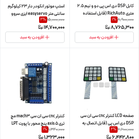
کابل DSP دی اس پی دو و نیم 2.5
استپ موتور انکودر دار 23 کیلوگرم
متری RichAuto (قابل استفاده
سانتی متر easyservo ایزی سروو
15,000,000
8,900,000
2
%
1
%
B11,B18)
Leadshine لیدشاین
14,700,000
8,765,300
23kg.cm/2.3n.m مدل CS-
M22323 دو فاز 2ph (اورجینال
افزودن به سبد
افزودن به سبد
وارداتی)
صفحه LCD کنترلر cnc سی ان سی
کنترلر cnc سی ان سی mach3 مچ
DSP دی اس پی (قابل اتصال به
تری 5 axis پنج محور با پورت LPT
1,340,000
6,600,000
1
%
2
%
A11,B11,A18,B18) ساخت چین می
(پرینتر)
1,323,000
6,442,800
باشد. جهت خرید صفحه ای سی دی