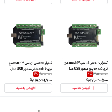
کنترلر cnc سی ان سی mach3 مچ
کنترلر cnc سی ان سی mach3 مچ
تری 5 axis پنج محور USB مدل
تری 6 axis شش محور USB مدل
19,000,000
17,500,000
1
%
2
%
NVUM 5-SP
NVUM 6-SP
18,641,700
17,020,500
افزودن به سبد
افزودن به سبد