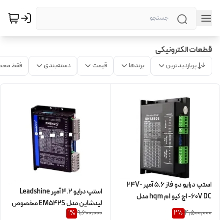
قطعات الکترونیکی
پربازدیدترین
برندها
قیمت
دسته‌بندی
فقط محص
استپ درایو دو فاز 5.6 آمپر 24V-
استپ درایو 4.2 آمپر Leadshine
-60V DC اچ کیو ام hqm مدل
لیدشاین مدل EM542S مخصوص
DM556E مخصوص موتورهای 4 تا
9,600,000
4,500,000
1
%
2
%
استپ موتورهای 57CM26