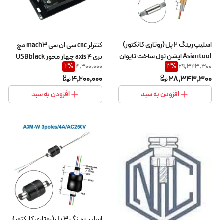
اسلیپ رینگ 2 پل (روتاری کانکتور)
کنترلر cnc سی ان سی mach3 مچ
Asiantool ایشن تول ساخت تایوان
تری 4 axis چهار محور USB black
4,300,000
29,343,300
2
%
3
%
مدل A2T
board
4,200,000
28,343,300
افزودن به سبد
افزودن به سبد
اسلیپ رینگ 3 پل (روتاری کانکتور)