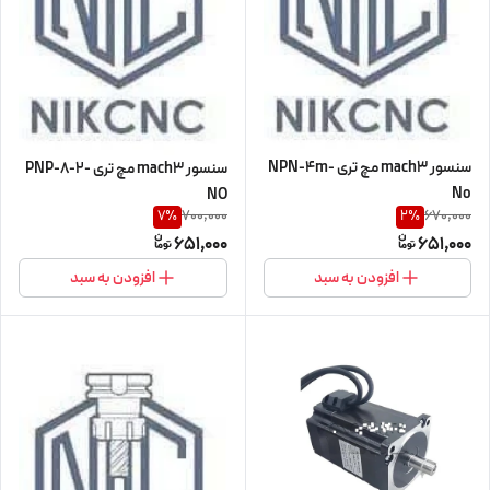
سنسور mach3 مچ تری NPN-4m-
سنسور mach3 مچ تری PNP-8-2-
No
NO
700,000
670,000
7
%
2
%
651,000
651,000
افزودن به سبد
افزودن به سبد