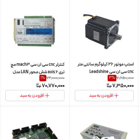
استپ موتور 26 کیلوگرم سانتی متر
کنترلر cnc سی ان سی mach3 مچ
cnc سی ان سی Leadshine
تری 6 axis شش محور LAN مدل
72,000,000
7,650,000
1
%
3
%
لیدشاین 26kg.cm/2.6n.m مدل
MK6-ET
70,770,000
7,350,000
57CM26 دو فاز 2ph نما nema 23
(اورجینال وارداتی)
افزودن به سبد
افزودن به سبد