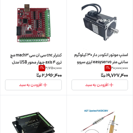
کنترلر mach3 مچ تری اشاره کرد.
استپ موتور انکودر دار 30 کیلوگرم
کنترلر cnc سی ان سی mach3 مچ
سانتی متر easyservo ایزی سروو
تری 4 axis چهار محور USB مدل
2,750,000
20,000,000
1
%
1
%
Leadshine لیدشاین
red com board
2,696,400
19,727,400
30kg.cm/3n.m مدل CS-
M22331 دو فاز 2ph (اورجینال
افزودن به سبد
افزودن به سبد
وارداتی)