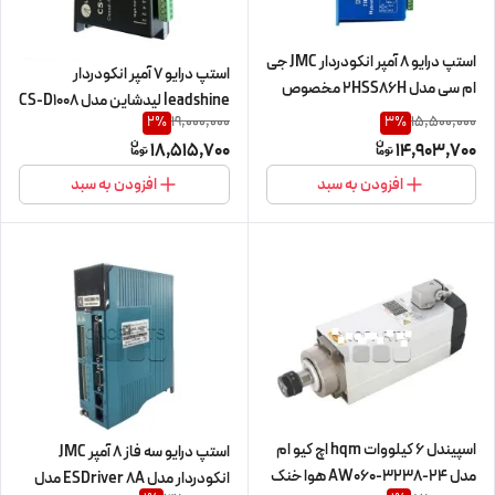
استپ درایو 8 آمپر انکودردار JMC جی
استپ درایو 7 آمپر انکودردار
ام سی مدل 2HSS86H مخصوص
leadshine لیدشاین مدل CS-D1008
موتورهای 45 تا 120 کیلوگرم
19,000,000
15,500,000
2
%
3
%
مخصوص موتورهای 45 تا 120
(هیبرید سروو درایور) (اورجینال
18,515,700
14,903,700
کیلوگرم (هیبرید سروو درایور)
وارداتی
(اورجینال وارداتی)
افزودن به سبد
افزودن به سبد
اسپیندل 6 کیلووات hqm اچ کیو ام
استپ درایو سه فاز 8 آمپر JMC
مدل AW060-3238-24 هوا خنک
انکودردار مدل ESDriver 8A مدل