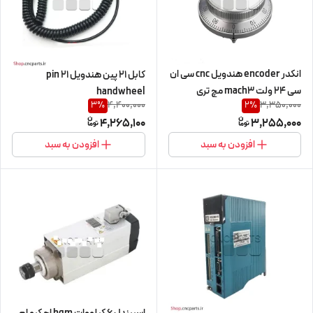
انکدر encoder هندویل cnc سی ان
کابل 21 پین هندویل 21 pin
سی 24 ولت mach3 مچ تری
handwheel
4,400,000
3,350,000
3
%
2
%
handwheel
4,265,100
3,255,000
افزودن به سبد
افزودن به سبد