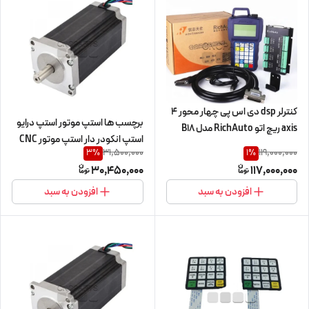
کنترلر dsp دی اس پی چهار محور 4
برچسب ها استپ موتور استپ درایو
axis ریچ اتو RichAuto مدل B18
استپ انکودر دار استپ موتور CNC
(کنترلر cnc سی ان سی)
31,500,000
119,000,000
3
%
1
%
استپ موتور 220 کیلوگرم سانتی متر
30,450,000
117,000,000
cnc سی ان سی HQM اچ کیو ام
220kg.cm/22n.m مدل
افزودن به سبد
افزودن به سبد
110H3S220 سه فاز 3ph نما nema
42 (اورجینال وارداتی)