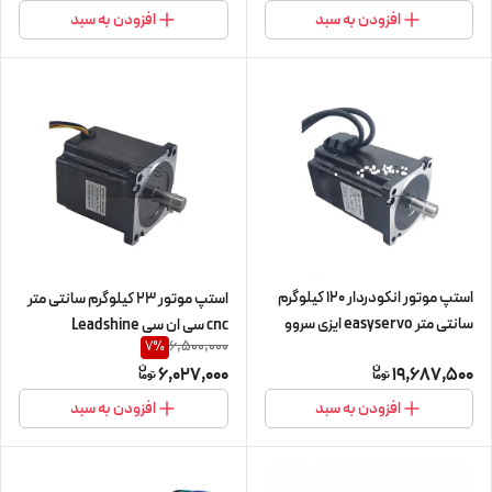
150kg.cm/15n.m مدل 110H3S150
افزودن به سبد
افزودن به سبد
سه فاز 3ph نما nema 42 (اورجینال
وارداتی)
استپ موتور انکودردار 120 کیلوگرم
استپ موتور 23 کیلوگرم سانتی متر
سانتی متر easyservo ایزی سروو
cnc سی ان سی Leadshine
6,500,000
7
%
HQM اچ کیو ام 120kg.cm/12n.m
لیدشاین 23kg.cm/2.3n.m مدل
6,027,000
19,687,500
مدل 86HSS120+E (EC86-120) دو
57CM23 دو فاز 2ph نما nema
فاز 2ph نما nema 34 (اورجینال
23 (اورجینال وارداتی)
افزودن به سبد
افزودن به سبد
وارداتی)