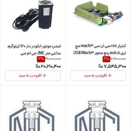
کنترلر cnc سی ان سی mach3 مچ
استپ موتور انکودر دار 120 کیلوگرم
تری 5 axis پنج محور USB Mach3
سانتی متر JMC جی ام سی
21,000,000
7,700,000
3
%
2
%
100Khz same manufacturer
120kg.cm/12n.m مدل 86J18156EC
20,210,400
7,545,300
with NVUM5-SP
دو فاز 2ph (اورجینال وارداتی)
افزودن به سبد
افزودن به سبد