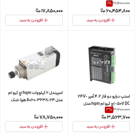
(380V/6KW/ER32/18000RPM)
61,500,000
1
%
90kg.cm/9n.m سه فاز 3ph مدل
(اورجینال وارداتی)
17,850,000
60,454,800
3E086-90 (86H3S90) نما nema
34 (اورجینال وارداتی)
افزودن به سبد
افزودن به سبد
اسپیندل 6 کیلووات hqm اچ کیو ام
استپ درایو دو فاز 4.2 آمپر 24V-
مدل A060-3238-24 هوا خنک
-50V DC اچ کیو ام hqm مدل
(380V/6KW/ER32/24000RPM)
3,700,000
3
%
DM542 مخصوص موتورهای 4 تا
(اورجینال وارداتی)
78,750,000
3,563,700
45 کیلوگرم استپ موتور 42HS04 تا
86HS45 (اورجینال وارداتی)
افزودن به سبد
افزودن به سبد