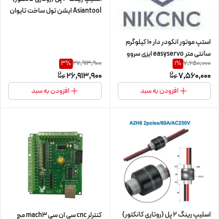
Asiantool ایشن تول ساخت تایوان
مدل A3M-W
استپ موتور انکودر دار 10 کیلوگرم
سانتی متر easyservo ایزی سروو
27,913,900
7,650,000
3
%
1
%
HQM اچ کیو ام 10kg.cm/1n.m مدل
26,913,900
7,560,000
57HSS10+E دو فاز 2ph (اورجینال
وارداتی)
افزودن به سبد
افزودن به سبد
اسلیپ رینگ 2 پل (روتاری کانکتور)
کنترلر cnc سی ان سی mach3 مچ