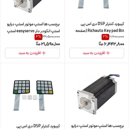
کیبورد کنترلر DSP دی اس پی
برچسب ها استپ موتور استپ درایو
Richauto Key pad B18 (صفحه
استپ انکودر دار easyservo استپ
22,500,000
6,600,000
4
%
2
%
کلید کنترلر cnc سی ان سی)
موتور CNC استپ موتور 150 کیلوگرم
21,590,100
6,442,800
سانتی متر cnc سی ان سی HQM اچ
کیو ام 150kg.cm/15n.m مدل
افزودن به سبد
افزودن به سبد
110HS150 دو فاز 2ph نما nema 42
(اورجینال وارداتی)
برچسب ها استپ موتور استپ درایو
کیبورد کنترلر DSP دی اس پی