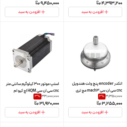
45 کیلوگرم استپ موتور 42HS04 تا
9,450,000
4,393,200
(اورجینال وارداتی)
86HS45 مدل Economic (اورجینال
افزودن به سبد
افزودن به سبد
وارداتی)
انکدر encoder پنج ولت هندویل
استپ موتور 300 کیلوگرم سانتی متر
cnc سی ان سی mach3 مچ تری
cnc سی ان سی HQM اچ کیو ام
33,000,000
3,350,000
3
%
2
%
handwheel
300kg.cm/30n.m مدل 110HS300
31,920,000
3,255,000
دو فاز 2ph نما nema 42 (اورجینال
وارداتی)
افزودن به سبد
افزودن به سبد