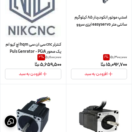
استپ موتور انکودردار 85 کیلوگرم
سانتی متر easyservo ایزی سروو
HQM اچ کیو ام 85kg.cm/8.5n.m
مدل 86HSS85+E (EC86-85) دو
کنترلر cnc سی ان سی hqm اچ کیو ام
فاز 2ph نما nema 34 (اورجینال
یک محور Puls Genrator - PG1A
وارداتی)
5,800,000
15,300,000
2
%
1
%
5,659,500
15,092,700
افزودن به سبد
افزودن به سبد