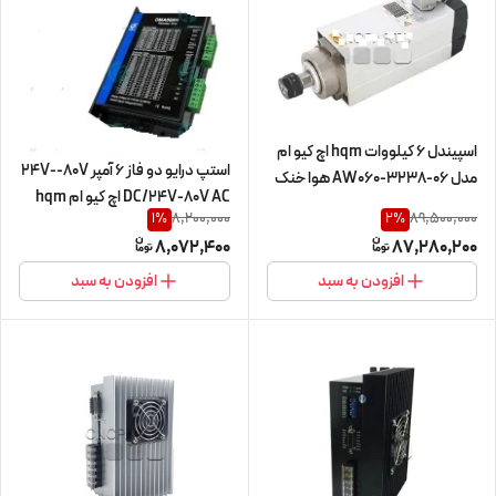
90 (اورجینال وارداتی)
اسپیندل 6 کیلووات hqm اچ کیو ام
استپ درایو دو فاز 6 آمپر 24V--80V
مدل AW060-3238-06 هوا خنک
DC/24V-80V AC اچ کیو ام hqm
(ضد آب)
8,200,000
89,500,000
1
%
2
%
مدل DMA860H مخصوص
(380V/6.0KW/ER32/6000RPM)
8,072,400
87,280,200
موتورهای 45 تا 150 کیلوگرم
(اورجینال وارداتی)
86HS45 تا 110HS150 (اورجینال
افزودن به سبد
افزودن به سبد
وارداتی)