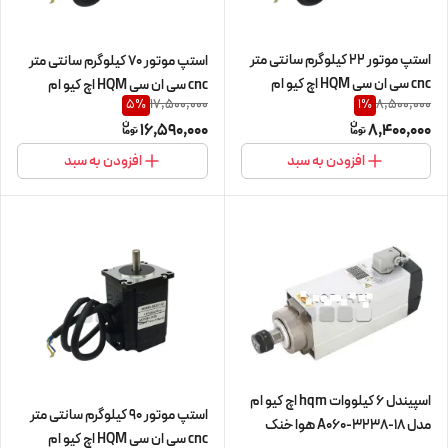
استپ موتور 22 کیلوگرم سانتی متر
استپ موتور 70 کیلوگرم سانتی متر
cnc سی ان سی HQM اچ کیو ام
cnc سی ان سی HQM اچ کیو ام
17,500,000
8,500,000
5
%
1
%
22kg.cm/2.2n.m سه فاز 3ph
70kg.cm/7n.m سه فاز 3ph مدل
16,590,000
8,400,000
مدل 3EO57-22 (57H3S22) نما
3EO86-70 (86H3S70) نما nema
nema 22 (اورجینال وارداتی)
34 (اورجینال وارداتی)
افزودن به سبد
افزودن به سبد
اسپیندل 6 کیلووات hqm اچ کیو ام
استپ موتور 90 کیلوگرم سانتی متر
مدل A060-3238-18 هوا خنک
cnc سی ان سی HQM اچ کیو ام