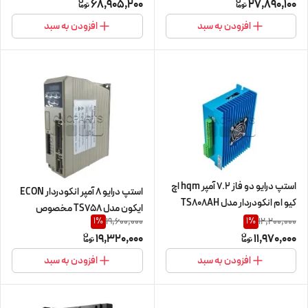
68,905,200
27,890,100
(380V/6.0KW/ER32/18000RPM)
(اورجینال وارداتی)
افزودن به سبد
افزودن به سبد
استپ درایو دو فاز 7.2 آمپر hqm اچ
استپ درایو 8 آمپر انکودردار ECON
کیو ام انکودردار مدل TS808AH
ایکون مدل TS758 مخصوص
مخصوص موتورهای 60 تا 120
19,600,000
12,200,000
1
%
1
%
موتورهای 45 تا 120 کیلوگرم
کیلوگرم انکودردار
19,320,000
11,970,000
(هیبرید سروو درایور) (اورجینال
60HS30+EN~86HS120+EN
وارداتی)
افزودن به سبد
افزودن به سبد
(هیبدرید سروو درایور) (اورجینال
وارداتی)