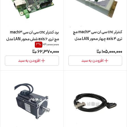
کنترلر cnc سی ان سی mach3 مچ
برد کنترلر cnc سی ان سی mach3
تری 4 axis چهار محور LAN مدل
مچ تری 6 axis شش محور LAN مدل
64,000,000
2
%
LAN-HM
LAN-ESS
62,370,000
105,000,000
افزودن به سبد
افزودن به سبد