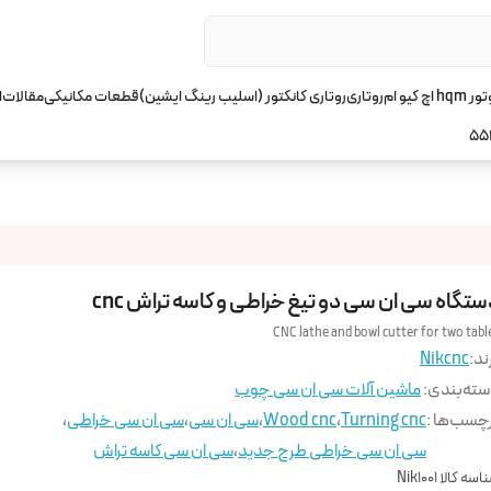
چ کیو ام
روتاری
روتاری کانکتور (اسلیب رینگ ایشین)
قطعات مکانیکی
مقالات
ا
55
تگاه سی ان سی دو تیغ خراطی و کاسه تراش cnc
CNC lathe and bowl cutter for two tabl
ند:
Nikcnc
ته‌بندی
:
ماشین آلات سی ان سی چوب
چسب‌ها :
Turning cnc
،
Wood cnc
،
سی ان سی
،
سی ان سی خراطی
،
سی ان سی خراطی طرح جدید
،
سی ان سی کاسه تراش
اسه کالا
Nik1001