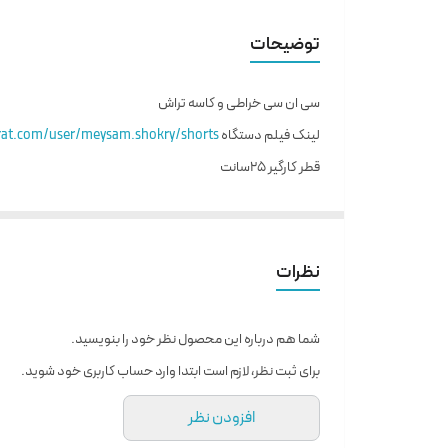
توضیحات
سی ان سی خراطی و کاسه تراش
لینک فیلم دستگاه
arat.com/user/meysam.shokry/shorts
قطر کارگیر 25سانت
طول کارگیر ۱۲۰ سانت
کنترلر mach3
گیربکس خورشیدی بدون لقی
نظرات
دنده شانه ای ساده
دارای دو تیغ روتراش و داخل تراش بصورت مجزا جهت تولید انو
شما هم درباره این محصول نظر خود را بنویسید.
و جی کدگیری ظروف چوبی بصورت همزمان
برای ثبت نظر، لازم است ابتدا وارد حساب کاربری خود شوید.
شاسی سنگین
افزودن نظر
مرغک بصورت اهرمی و پتوماتیک