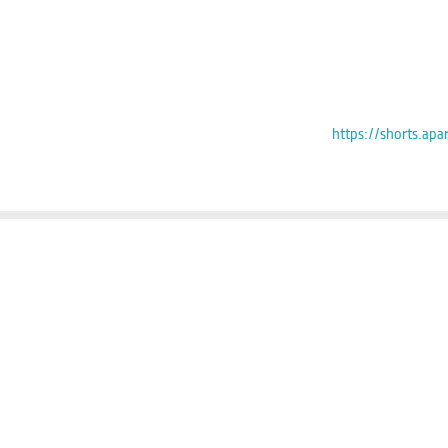
https://shorts.ap
اع کاسه پیاله بدون تنظیم مجدد