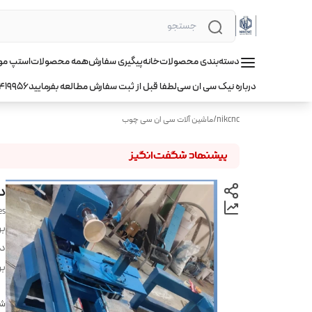
دسته‌بندی محصولات
خانه
پیگیری سفارش
همه محصولات
استپ موتور hqm ا
درباره نیک سی ان سی
لطفا قبل از ثبت سفارش مطالعه بفرمایید
419956
nikcnc
/
ماشین آلات سی ان سی چوب
دس
es
بر
دس
بر
شن