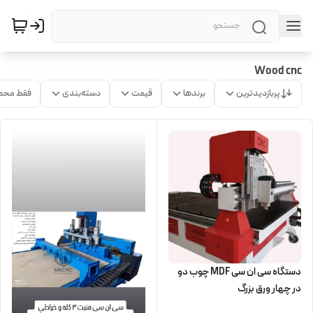
Wood cnc
پربازدیدترین
برندها
قیمت
دسته‌بندی
فقط محص
دستگاه سی ان سی MDF چوب دو
در چهار ورق بزرگ