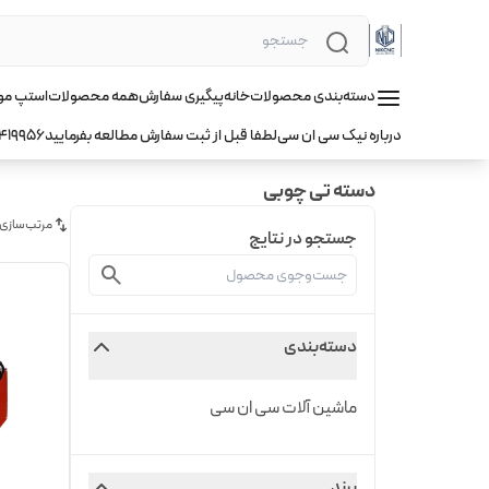
دسته‌بندی محصولات
خانه
پیگیری سفارش
همه محصولات
استپ موتور hqm ا
درباره نیک سی ان سی
لطفا قبل از ثبت سفارش مطالعه بفرمایید
419956
دسته تی چوبی
مرتب‌سازی
جستجو در نتایج
دسته‌بندی
ماشین آلات سی ان سی
برند