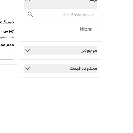
دستگاه ر
Nikcnc
چوبی
0,000,000
000,000
موجودی
محدوده قیمت