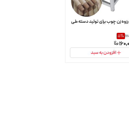
زوه زن چوب برای تولید دسته طی
5
%
17
160,
افزودن به سبد