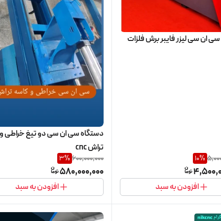
ی ان سی لیزر فایبر برش فلزات
دستگاه سی ان سی دو تیغ خراطی و 
تراش cnc
3
%
600,000,000
10
%
5,00
580,000,000
4,500,0
افزودن به سبد
افزودن به سبد