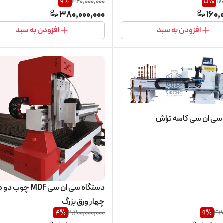
9
%
420,000,000
5
%
17
380,000,000
160,
افزودن به سبد
افزودن به سبد
سی ان سی کاسه تراش
دستگاه سی ان سی MDF چوب دو
چهار ورق بزرگ
4
%
2,200,000,000
9
%
420