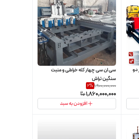
دو
سی ان سی چهار کله خراطی و منبت
سنگین تراش
2
%
1,900,000,000
1,860,000,000
افزودن به سبد