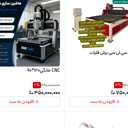
سی ان سی برش فلزات
CNC خانگی120*90
6
%
480,000,000
12
%
860
450,000,000
750,0
افزودن به سبد
افزودن به سبد