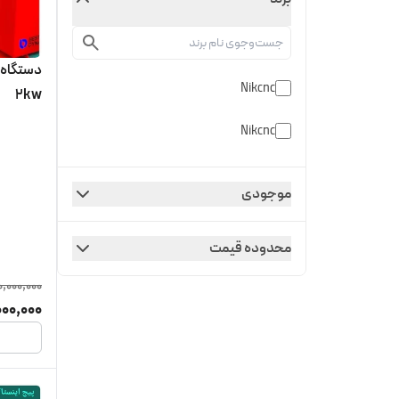
دستگاه س
Nikcnc
2kw
Nikcnc
موجودی
محدوده قیمت
0,000,000
00,000