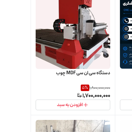
دستگاه سی ان سی MDF چوب
5
%
1,800,000,000
1,700,000,000
افزودن به سبد