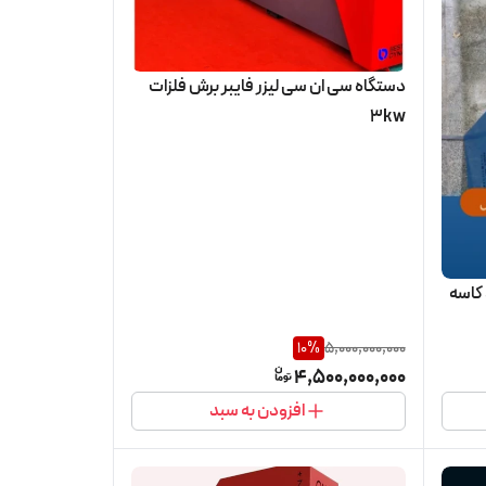
دستگاه سی ان سی لیزر فایبر برش فلزات
3kw
کاسه
10
%
5,000,000,000
4,500,000,000
افزودن به سبد