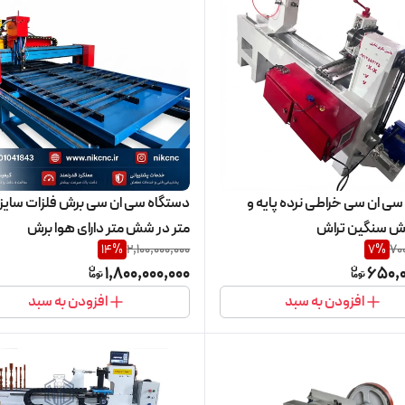
سی ان سی خراطی نرده پایه و
دستگاه سی ان سی برش فلزات سایز 
اش سنگین تراش
متر در شش متر دارای هوا برش
14
%
2,100,000,000
7
%
70
1,800,000,000
650,0
افزودن به سبد
افزودن به سبد