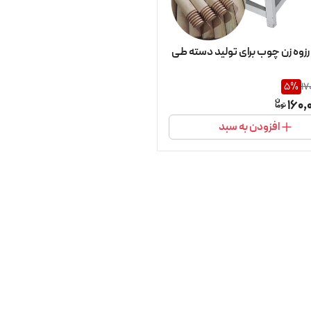
زوه زن چوب برای تولید دسته طی
5
%
17
160,
افزودن به سبد