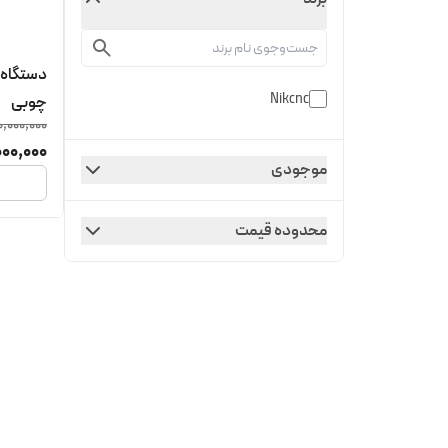
دستگاه ر
Nikcnc
چوبی
0,000,000
000,000
موجودی
محدوده قیمت