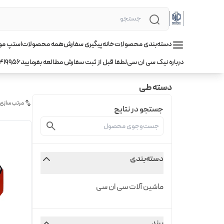
دسته‌بندی محصولات
خانه
پیگیری سفارش
همه محصولات
استپ موتور hqm ا
درباره نیک سی ان سی
لطفا قبل از ثبت سفارش مطالعه بفرمایید
419956
دسته طی
مرتب‌سازی
جستجو در نتایج
دسته‌بندی
ماشین آلات سی ان سی
برند