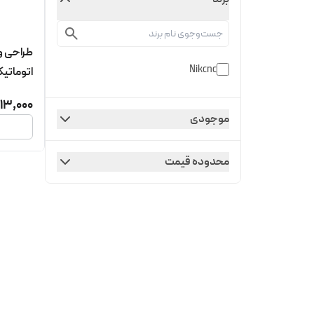
طراحی 
Nikcnc
اتوماتی
913,000
موجودی
محدوده قیمت