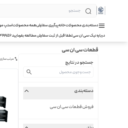
دسته‌بندی محصولات
خانه
پیگیری سفارش
همه محصولات
استپ موتور hqm ا
درباره نیک سی ان سی
لطفا قبل از ثبت سفارش مطالعه بفرمایید
419956
قطعات سی ان سی
مرتب‌سازی
جستجو در نتایج
دسته‌بندی
فروش قطعات سی ان سی
برند