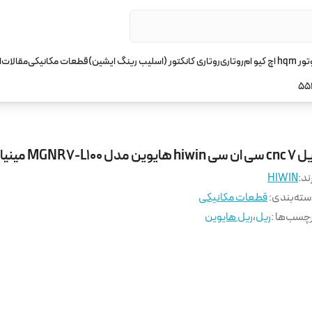
چ کیو ام
روتاری
روتاری کانکتور (اسلیب رینگ ایشین)
قطعات مکانیکی
مقالات
ا
55
 سی hiwin هایوین مدل MGNR7-L100 مینیاتوری
ند:
HIWIN
ته‌بندی
:
قطعات مکانیکی
چسب‌ها :
ریل
،
ریل هایوین