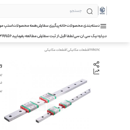
دسته‌بندی محصولات
خانه
پیگیری سفارش
همه محصولات
استپ موتور hqm ا
درباره نیک سی ان سی
لطفا قبل از ثبت سفارش مطالعه بفرمایید
419956
nikcnc
/
قطعات مکانیکی
/
قطعات مکانیکی
ریل 7 cnc سی ان
بر
دس
بر