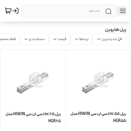
ریل هایوین
جدیدترین
برندها
قیمت
دسته‌بندی
فقط محصو
ریل 55 cnc سی ان سی HIWIN مدل
ریل 65 cnc سی ان سی HIWIN مدل
HGR55
HGR65