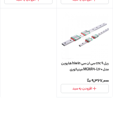
ریل 9 cnc سی ان سی hiwin هایوین
مدل MGNR9-L160 مینیاتوری
9,367,000
افزودن به سبد