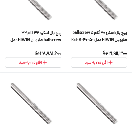
پیچ بال اسکرو 40 گام 5 ballscrew
پیچ بال اسکرو 32 گام 32
هایوین HIWIN مدل FSI-R-40-5-
ballscrew هایوین HIWIN مدل
L560 (پیچ و مهره cnc سی ان سی)
FSI-R-32-32-L450 (پیچ و مهره
28,981,600
21,911,300
cnc سی ان سی)
افزودن به سبد
افزودن به سبد