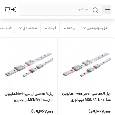
پربازدیدترین
برندها
قیمت
دسته‌بندی
فقط محص
ریل 9 cnc سی ان سی hiwin هایوین
ریل 9 cnc سی ان سی hiwin هایوین
مدل MGNR9-L160 مینیاتوری
مدل MGNR9-L100 مینیاتوری
9,367,000
9,367,000