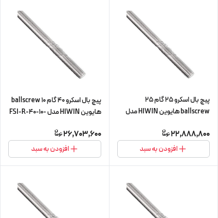
پیچ بال اسکرو 25 گام 25
پیچ بال اسکرو 40 گام 10 ballscrew
ballscrew هایوین HIWIN مدل
هایوین HIWIN مدل FSI-R-40-10-
FSI-R-25-25-L450 (پیچ و مهره
L560 (پیچ و مهره cnc سی ان سی)
26,703,600
22,888,800
cnc سی ان سی)
افزودن به سبد
افزودن به سبد