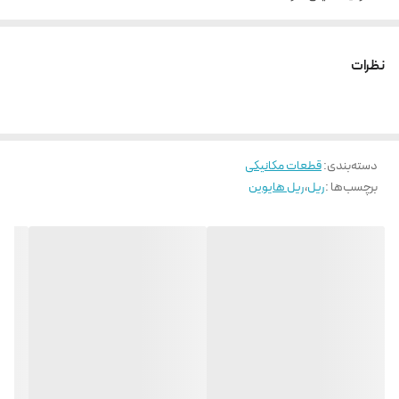
حداکثر طول شاخه 160
پیچ مورد استفاده M3
نظرات
دسته‌بندی
:
قطعات مکانیکی
برچسب‌ها :
ریل
،
ریل هایوین