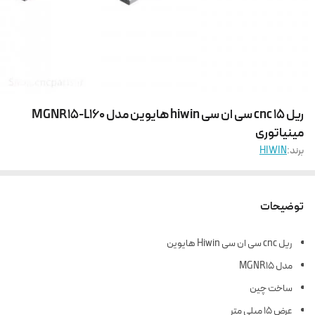
ریل 15 cnc سی ان سی hiwin هایوین مدل MGNR15-L160
مینیاتوری
برند:
HIWIN
توضیحات
ریل cnc سی ان سی Hiwin هایوین
مدل MGNR15
ساخت چین
عرض 15 میلی متر