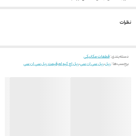
مدل MGNR7
ساخت چین
نظرات
عرض 7 میلی متر
حداکثر طول شاخه 100
پیچ مورد استفاده M2
دسته‌بندی
:
قطعات مکانیکی
برچسب‌ها :
ریل
،
ریل سی ان سی
،
ریل اچ کیو ام
،
قیمت ریل سی ان سی