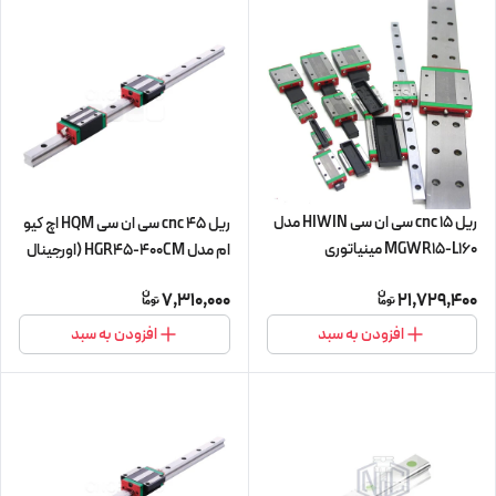
ریل 15 cnc سی ان سی HIWIN مدل
ریل 45 cnc سی ان سی HQM اچ کیو
MGWR15-L160 مینیاتوری
ام مدل HGR45-400CM (اورجینال
وارداتی)
7,310,000
21,729,400
افزودن به سبد
افزودن به سبد