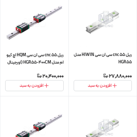
ریل 55 cnc سی ان سی HIWIN مدل
ریل 55 cnc سی ان سی HQM اچ کیو
HGR55
ام مدل HGR55-400CM (اورجینال
وارداتی)
20,400,000
27,880,000
افزودن به سبد
افزودن به سبد