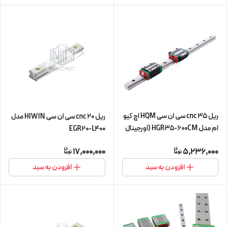
ریل 35 cnc سی ان سی HQM اچ کیو
ریل 20 cnc سی ان سی HIWIN مدل
ام مدل HGR35-600CM (اورجینال
EGR20-L400
وارداتی)
17,000,000
5,236,000
افزودن به سبد
افزودن به سبد