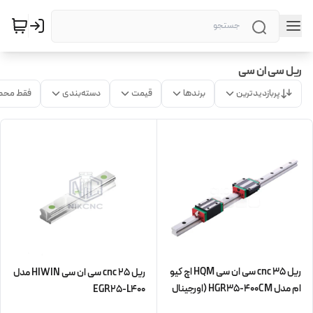
ریل سی ان سی
پربازدیدترین
برندها
قیمت
دسته‌بندی
فقط محص
ریل 35 cnc سی ان سی HQM اچ کیو
ریل 25 cnc سی ان سی HIWIN مدل
ام مدل HGR35-400CM (اورجینال
EGR25-L400
وارداتی)