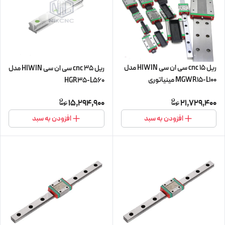
ریل 15 cnc سی ان سی HIWIN مدل
ریل 35 cnc سی ان سی HIWIN مدل
MGWR15-L100 مینیاتوری
HGR35-L560
15,294,900
21,729,400
افزودن به سبد
افزودن به سبد