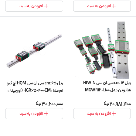
افزودن به سبد
افزودن به سبد
ریل 12 cnc سی ان سی HIWIN
ریل 65 cnc سی ان سی HQM اچ کیو
هایوین مدل MGWR12-L100
ام مدل HGR65-400CM (اورجینال
مینیاتوری
وارداتی)
30,600,000
20,981,400
افزودن به سبد
افزودن به سبد