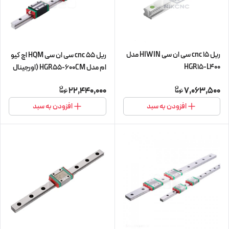
ریل 15 cnc سی ان سی HIWIN مدل
ریل 55 cnc سی ان سی HQM اچ کیو
HGR15-L400
ام مدل HGR55-600CM (اورجینال
وارداتی)
22,440,000
7,063,500
افزودن به سبد
افزودن به سبد