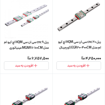
ریل 20 cnc سی ان سی HQM اچ کیو
ریل 9 cnc سی ان سی HQM اچ کیو ام
ام مدل EGR20-400CM (اورجینال
مدل MGNR7-100CM مینیاتوری
وارداتی)
(اورجینال وارداتی)
6,757,500
4,250,000
افزودن به سبد
افزودن به سبد