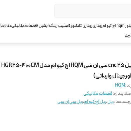
چ کیو ام
روتاری
روتاری کانکتور (اسلیب رینگ ایشین)
قطعات مکانیکی
مقالات
ا
55
ریل 25 cnc سی ان سی HQM اچ کیو ام مدل HGR25-400CM
ورجینال وارداتی)
ند:
HQM
ته‌بندی
:
قطعات مکانیکی
چسب‌ها :
ریل
،
ریل اچ کیو ام
،
ریل سی ان سی