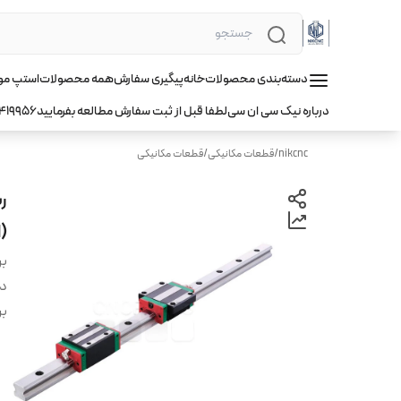
دسته‌بندی محصولات
خانه
پیگیری سفارش
همه محصولات
استپ موتور hqm ا
درباره نیک سی ان سی
لطفا قبل از ثبت سفارش مطالعه بفرمایید
419956
nikcnc
/
قطعات مکانیکی
/
قطعات مکانیکی
(ا
بر
دس
بر