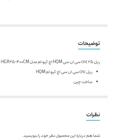
توضیحات
ریل 25 cnc سی ان سی HQM اچ کیو ام مدل HGR25-400CM (اورجینال وارداتی)
ریل cnc سی ان سی اچ کیو ام HQM
ساخت چین
مدل HGR25
عرض ریل 25 میلی متر
پیچ مورد استفاده M6
نظرات
فاصله سوراخ ها 60 میلی متر
حداکثر طول شاخه 400
شما هم درباره این محصول نظر خود را بنویسید.