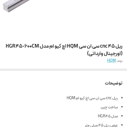
ریل 45 cnc سی ان سی HQM اچ کیو ام مدل HGR45-600CM
(اورجینال وارداتی)
برند:
HQM
توضیحات
ریل cnc سی ان سی اچ کیو ام HQM
ساخت چین
مدل HGR45
عرض ریل 45 میلی متر