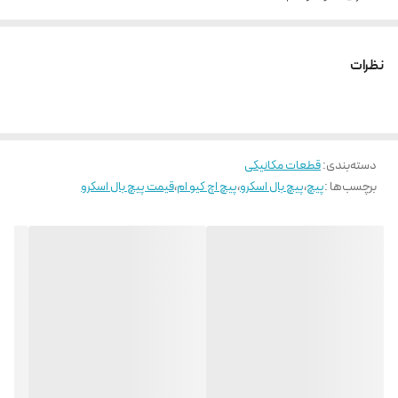
مناسب ساخت ماشین آلات صنعتی و دستگاه های CNC
حرکت با دقت و بالا بودن طول عمر
نظرات
نیروی راه اندازی و تعادل بار در تمامی جهات به صورت یکسان
روانکاری آسان و قابلیت تعویض بالا
دسته‌بندی
:
قطعات مکانیکی
برچسب‌ها :
پیچ
،
پیچ بال اسکرو
،
پیچ اچ کیو ام
،
قیمت پیچ بال اسکرو