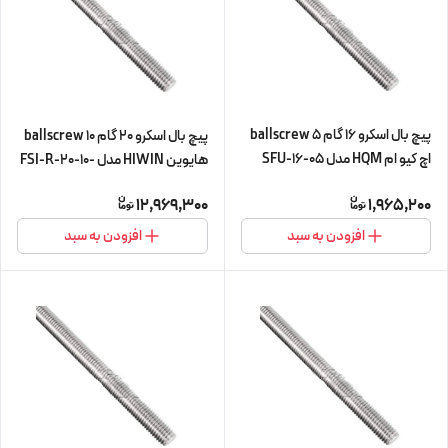
پیچ بال اسکرو 16 گام 5 ballscrew
پیچ بال اسکرو 20 گام 10 ballscrew
اچ کیو ام HQM مدل SFU-16-05
هایوین HIWIN مدل FSI-R-20-10-
چهار متری (اورجینال وارداتی)
L300 (پیچ و مهره cnc سی ان سی)
12,969,300
1,965,200
افزودن به سبد
افزودن به سبد