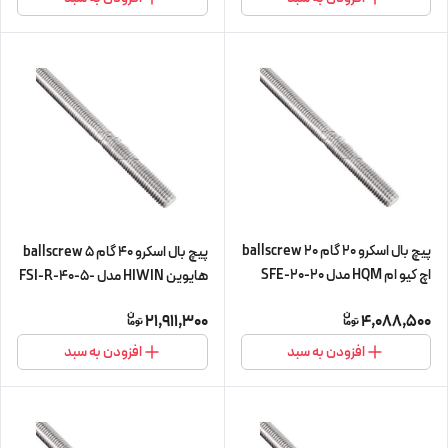
پیچ بال اسکرو 20 گام 20 ballscrew
پیچ بال اسکرو 40 گام 5 ballscrew
اچ کیو ام HQM مدل SFE-20-20
هایوین HIWIN مدل FSI-R-40-5-
چهار متری (پیچ و مهره cnc سی ان
L560 (پیچ و مهره cnc سی ان سی)
21,911,300
4,088,500
سی) (اورجینال وارداتی)
افزودن به سبد
افزودن به سبد