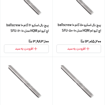
پیچ بال اسکرو 50 گام 10 ballscrew
پیچ بال اسکرو 16 گام 10 ballscrew
اچ کیو ام HQM مدل SFU-50-10
اچ کیو ام HQM مدل SFU-16-10
شش متری (اورجینال وارداتی)
چهار متری (پیچ و مهره cnc سی ان
3,983,100
13,015,200
سی) (اورجینال وارداتی)
افزودن به سبد
افزودن به سبد