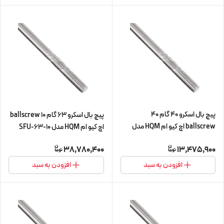
پیچ بال اسکرو 40 گام 40
پیچ بال اسکرو 63 گام 10 ballscrew
ballscrew اچ کیو ام HQM مدل
اچ کیو ام HQM مدل SFU-63-10
SFE-40-40 شش متری (پیچ و مهره
شش متری (اورجینال وارداتی)
38,780,400
13,475,900
cnc سی ان سی) (اورجینال وارداتی)
افزودن به سبد
افزودن به سبد