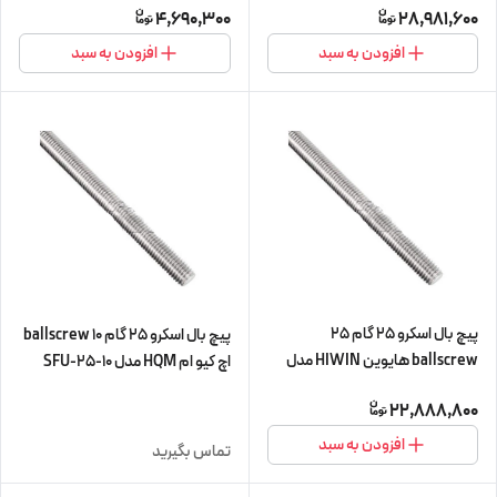
4,690,300
28,981,600
cnc سی ان سی)
(اورجینال وارداتی)
افزودن به سبد
افزودن به سبد
پیچ بال اسکرو 25 گام 25
پیچ بال اسکرو 25 گام 10 ballscrew
ballscrew هایوین HIWIN مدل
اچ کیو ام HQM مدل SFU-25-10
FSI-R-25-25-L450 (پیچ و مهره
(زنگار دارد) (اورجینال وارداتی)
22,888,800
cnc سی ان سی)
افزودن به سبد
تماس بگیرید