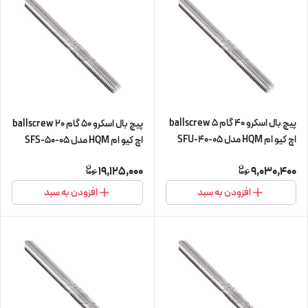
پیچ بال اسکرو 40 گام 5 ballscrew
پیچ بال اسکرو 50 گام 20 ballscrew
اچ کیو ام HQM مدل SFU-40-05
اچ کیو ام HQM مدل SFS-50-05
شش متری (پیچ و مهره cnc سی ان
شش متری (اورجینال وارداتی)
19,125,000
9,030,400
سی) (اورجینال وارداتی)
افزودن به سبد
افزودن به سبد