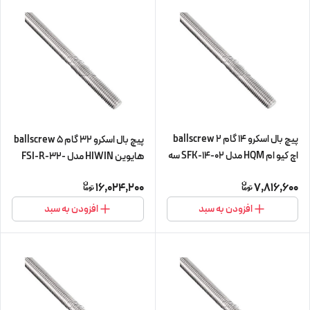
پیچ بال اسکرو 14 گام 2 ballscrew
پیچ بال اسکرو 32 گام 5 ballscrew
اچ کیو ام HQM مدل SFK-14-02 سه
هایوین HIWIN مدل FSI-R-32-
متری (اورجینال وارداتی)
5-L450 (پیچ و مهره cnc سی ان
16,024,200
7,816,600
سی)
افزودن به سبد
افزودن به سبد