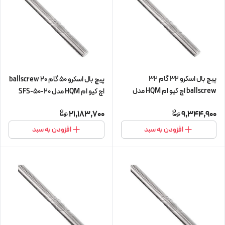
پیچ بال اسکرو 32 گام 32
پیچ بال اسکرو 50 گام 20 ballscrew
ballscrew اچ کیو ام HQM مدل
اچ کیو ام HQM مدل SFS-50-20
SFE-32-32 شش متری (پیچ و
شش متری (اورجینال وارداتی)
21,183,700
9,344,900
مهره cnc سی ان سی) (اورجینال
وارداتی)
افزودن به سبد
افزودن به سبد