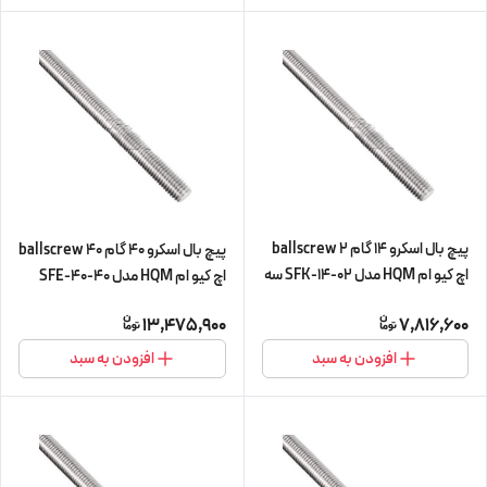
پیچ بال اسکرو 14 گام 2 ballscrew
پیچ بال اسکرو 40 گام 40 ballscrew
اچ کیو ام HQM مدل SFK-14-02 سه
اچ کیو ام HQM مدل SFE-40-40
متری (اورجینال وارداتی)
شش متری (پیچ و مهره cnc سی ان
13,475,900
7,816,600
سی) (اورجینال وارداتی)
افزودن به سبد
افزودن به سبد