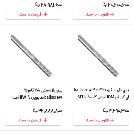
28,981,600
20,600,600
سی)
cnc سی ان سی)
افزودن به سبد
افزودن به سبد
پیچ بال اسکرو 20 گام 4 ballscrew
پیچ بال اسکرو 25 گام 25
اچ کیو ام HQM مدل SFU-20-04
ballscrew هایوین HIWIN مدل
سه متری (پیچ و مهره cnc سی ان
FSI-R-25-25-L450 (پیچ و مهره
22,888,800
4,690,300
سی) (اورجینال وارداتی)
cnc سی ان سی)
افزودن به سبد
افزودن به سبد