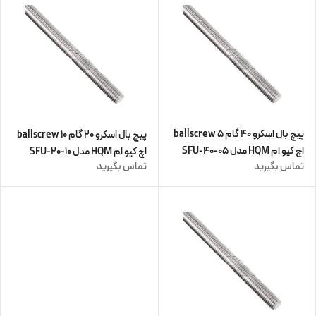
پیچ بال اسکرو 40 گام 5 ballscrew
پیچ بال اسکرو 20 گام 10 ballscrew
اچ کیو ام HQM مدل SFU-40-05
اچ کیو ام HQM مدل SFU-20-10
تماس بگیرید
تماس بگیرید
(زنگار دارد) (اورجینال وارداتی)
چهار متری (پیچ و مهره cnc سی ان
سی) (اورجینال وارداتی)