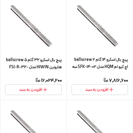
پیچ بال اسکرو 14 گام 2 ballscrew
پیچ بال اسکرو 32 گام 5 ballscrew
اچ کیو ام HQM مدل SFK-14-02 سه
هایوین HIWIN مدل FSI-R-32-
متری (اورجینال وارداتی)
5-L450 (پیچ و مهره cnc سی ان
16,024,200
7,816,600
سی)
افزودن به سبد
افزودن به سبد