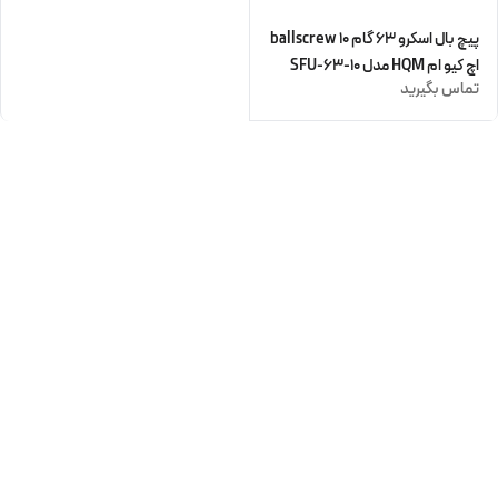
پیچ بال اسکرو 63 گام 10 ballscrew
اچ کیو ام HQM مدل SFU-63-10
تماس بگیرید
(زنگار دارد) (اورجینال وارداتی)