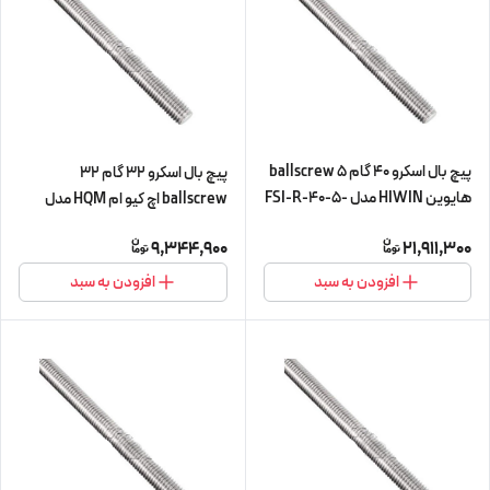
پیچ بال اسکرو 40 گام 5 ballscrew
پیچ بال اسکرو 32 گام 32
هایوین HIWIN مدل FSI-R-40-5-
ballscrew اچ کیو ام HQM مدل
L560 (پیچ و مهره cnc سی ان سی)
SFE-32-32 شش متری (پیچ و
9,344,900
21,911,300
مهره cnc سی ان سی) (اورجینال
وارداتی)
افزودن به سبد
افزودن به سبد