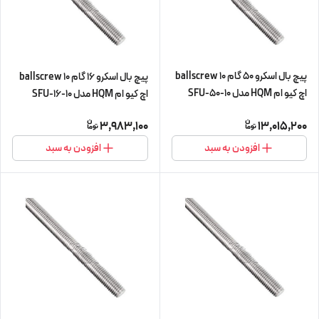
پیچ بال اسکرو 50 گام 10 ballscrew
پیچ بال اسکرو 16 گام 10 ballscrew
اچ کیو ام HQM مدل SFU-50-10
اچ کیو ام HQM مدل SFU-16-10
شش متری (اورجینال وارداتی)
چهار متری (پیچ و مهره cnc سی ان
3,983,100
13,015,200
سی) (اورجینال وارداتی)
افزودن به سبد
افزودن به سبد