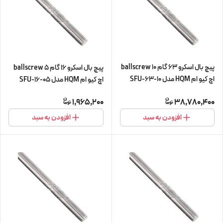
پیچ بال اسکرو 63 گام 10 ballscrew
پیچ بال اسکرو 16 گام 5 ballscrew
اچ کیو ام HQM مدل SFU-63-10
اچ کیو ام HQM مدل SFU-16-05
شش متری (اورجینال وارداتی)
چهار متری (اورجینال وارداتی)
1,965,200
38,780,400
افزودن به سبد
افزودن به سبد