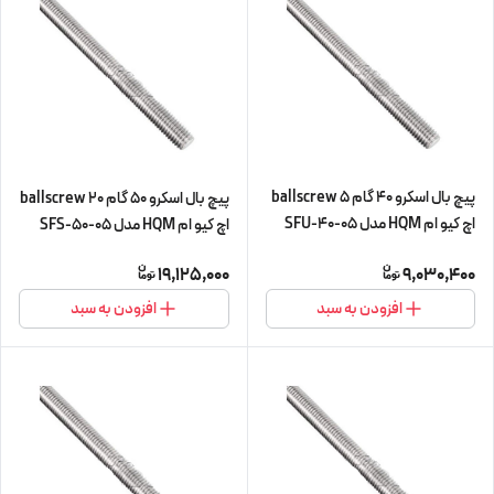
پیچ بال اسکرو 40 گام 5 ballscrew
پیچ بال اسکرو 50 گام 20 ballscrew
اچ کیو ام HQM مدل SFU-40-05
اچ کیو ام HQM مدل SFS-50-05
شش متری (پیچ و مهره cnc سی ان
شش متری (اورجینال وارداتی)
19,125,000
9,030,400
سی) (اورجینال وارداتی)
افزودن به سبد
افزودن به سبد