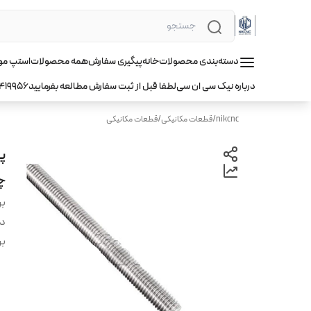
دسته‌بندی محصولات
خانه
پیگیری سفارش
همه محصولات
استپ موتور hqm ا
درباره نیک سی ان سی
لطفا قبل از ثبت سفارش مطالعه بفرمایید
419956
nikcnc
/
قطعات مکانیکی
/
قطعات مکانیکی
چها
بر
دس
بر