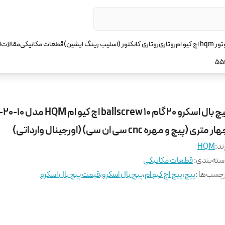
چ کیو ام
روتاری
روتاری کانکتور (اسلیب رینگ ایشین)
قطعات مکانیکی
مقالات
ا
55
پیچ بال اسکرو 20 گام 10 ballscrew ا
ر متری (پیچ و مهره cnc سی ان سی) (اورجینال وارداتی)
ند:
HQM
ته‌بندی
:
قطعات مکانیکی
چسب‌ها :
پیچ
،
پیچ اچ کیو ام
،
پیچ بال اسکرو
،
قیمت پیچ بال اسکرو