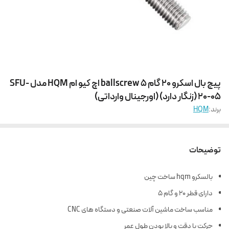
پیچ بال اسکرو 20 گام 5 ballscrew اچ کیو ام HQM مدل SFU-
20-05 (زنگار دارد) (اورجینال وارداتی)
برند:
HQM
توضیحات
بالسکرو hqm ساخت چین
دارای قطر 20 و گام 5
مناسب ساخت ماشین آلات صنعتی و دستگاه های CNC
حرکت با دقت و بالا بودن طول عمر