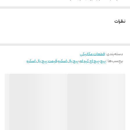
نیروی راه اندازی و تعادل بار در تمامی جهات به صورت یکسان
روانکاری آسان و قابلیت تعویض بالا
نظرات
دسته‌بندی
:
قطعات مکانیکی
برچسب‌ها :
پیچ
،
پیچ اچ کیو ام
،
پیچ بال اسکرو
،
قیمت پیچ بال اسکرو