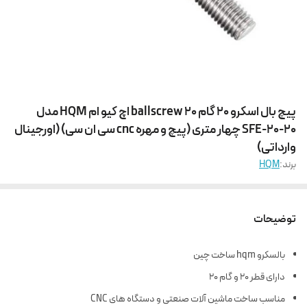
پیچ بال اسکرو 20 گام 20 ballscrew اچ کیو ام HQM مدل
SFE-20-20 چهار متری (پیچ و مهره cnc سی ان سی) (اورجینال
وارداتی)
برند:
HQM
توضیحات
بالسکرو hqm ساخت چین
دارای قطر 20 و گام 20
مناسب ساخت ماشین آلات صنعتی و دستگاه های CNC