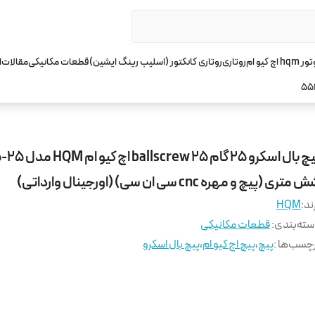
چ کیو ام
روتاری
روتاری کانکتور (اسلیب رینگ ایشین)
قطعات مکانیکی
مقالات
ا
55
پیچ بال اسکرو 25 گام 5
متری (پیچ و مهره cnc سی ان سی) (اورجینال وارداتی)
ند:
HQM
ته‌بندی
:
قطعات مکانیکی
چسب‌ها :
پیچ
،
پیچ اچ کیو ام
،
پیچ بال اسکرو