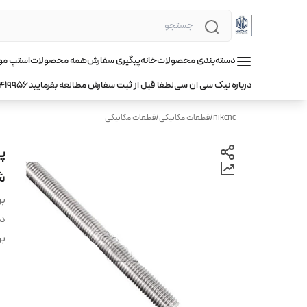
دسته‌بندی محصولات
خانه
پیگیری سفارش
همه محصولات
استپ موتور hqm ا
درباره نیک سی ان سی
لطفا قبل از ثبت سفارش مطالعه بفرمایید
419956
nikcnc
/
قطعات مکانیکی
/
قطعات مکانیکی
شش 
بر
دس
بر