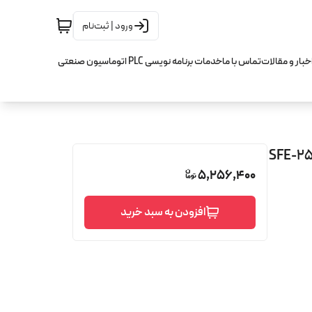
ورود | ثبت‌نام
خبار و مقالات
تماس با ما
خدمات برنامه نویسی PLC اتوماسیون صنعتی
2 ballscrew اچ کیو ام HQM مدل SFE-25-25
5,256,400
افزودن به سبد خرید