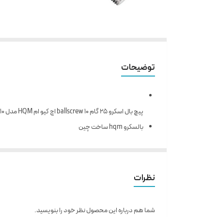
توضیحات
پیچ بال اسکرو 25 گام 10 ballscrew اچ کیو ام HQM مدل SFU-25-10 (زنگار دارد) (اورجینال وارداتی)
بالسکرو hqm ساخت چین
دارای قطر 25 و گام 10
مناسب ساخت ماشین آلات صنعتی و دستگاه های CNC
حرکت با دقت و بالا بودن طول عمر
نظرات
نیروی راه اندازی و تعادل بار در تمامی جهات به صورت یک
روانکاری آسان و قابلیت تعویض بالا
شما هم درباره این محصول نظر خود را بنویسید.