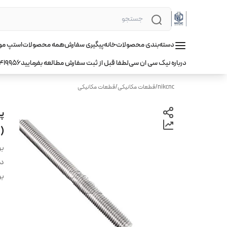
دسته‌بندی محصولات
خانه
پیگیری سفارش
همه محصولات
استپ موتور hqm ا
درباره نیک سی ان سی
لطفا قبل از ثبت سفارش مطالعه بفرمایید
419956
nikcnc
/
قطعات مکانیکی
/
قطعات مکانیکی
(ز
بر
دس
بر