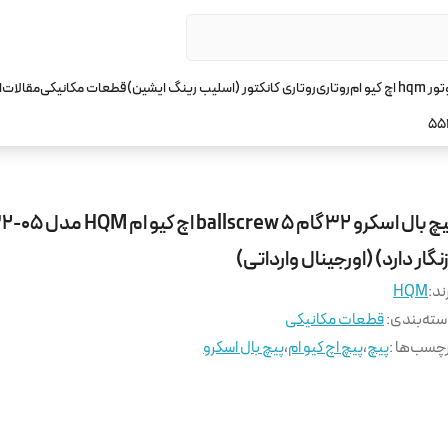
چ کیو ام
روتاری
روتاری کانکتور (اسلیب رینگ ایشین)
قطعات مکانیکی
مقالات
ا
55
پیچ بال اسکرو 32 گام 5 crew
نگار دارد) (اورجینال وارداتی)
ند:
HQM
ته‌بندی
:
قطعات مکانیکی
چسب‌ها :
پیچ
،
پیچ اچ کیو ام
،
پیچ بال اسکرو