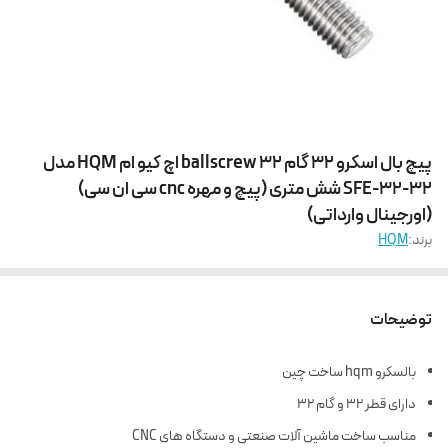
پیچ بال اسکرو 32 گام 32 ballscrew اچ کیو ام HQM مدل
SFE-32-32 شش متری (پیچ و مهره cnc سی ان سی)
(اورجینال وارداتی)
برند:
HQM
توضیحات
بالسکرو hqm ساخت چین
دارای قطر 32 و گام 32
مناسب ساخت ماشین آلات صنعتی و دستگاه های CNC