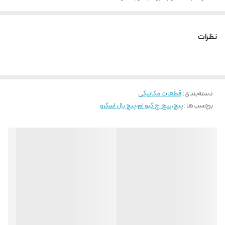
نیروی راه اندازی و تعادل بار در تمامی جهات به صورت یکسان
روانکاری آسان و قابلیت تعویض بالا
نظرات
دسته‌بندی
:
قطعات مکانیکی
برچسب‌ها :
پیچ
،
پیچ اچ کیو ام
،
پیچ بال اسکرو