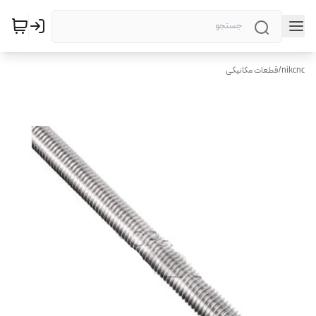
nikcnc
/
قطعات مکانیکی