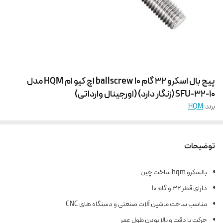
پیچ بال اسکرو 32 گام 10 ballscrew اچ کیو ام HQM مدل
SFU-32-10 (زنگار دارد) (اورجینال وارداتی)
برند:
HQM
توضیحات
بالسکرو hqm ساخت چین
دارای قطر 32 و گام 10
مناسب ساخت ماشین آلات صنعتی و دستگاه های CNC
حرکت با دقت و بالا بودن طول عمر