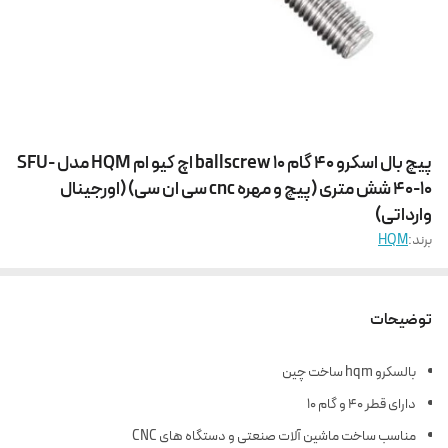
پیچ بال اسکرو 40 گام 10 ballscrew اچ کیو ام HQM مدل SFU-
40-10 شش متری (پیچ و مهره cnc سی ان سی) (اورجینال
وارداتی)
برند:
HQM
توضیحات
بالسکرو hqm ساخت چین
دارای قطر 40 و گام 10
مناسب ساخت ماشین آلات صنعتی و دستگاه های CNC