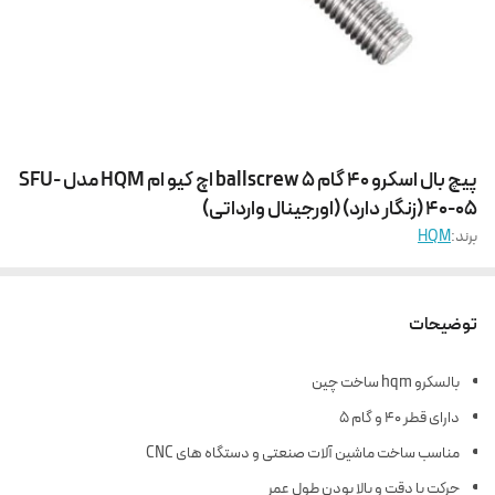
پیچ بال اسکرو 40 گام 5 ballscrew اچ کیو ام HQM مدل SFU-
40-05 (زنگار دارد) (اورجینال وارداتی)
برند:
HQM
توضیحات
بالسکرو hqm ساخت چین
دارای قطر 40 و گام 5
مناسب ساخت ماشین آلات صنعتی و دستگاه های CNC
حرکت با دقت و بالا بودن طول عمر