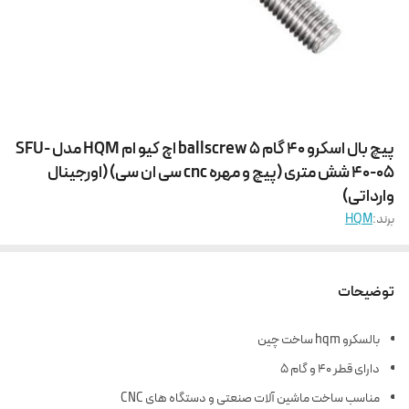
پیچ بال اسکرو 40 گام 5 ballscrew اچ کیو ام HQM مدل SFU-
40-05 شش متری (پیچ و مهره cnc سی ان سی) (اورجینال
وارداتی)
برند:
HQM
توضیحات
بالسکرو hqm ساخت چین
دارای قطر 40 و گام 5
مناسب ساخت ماشین آلات صنعتی و دستگاه های CNC