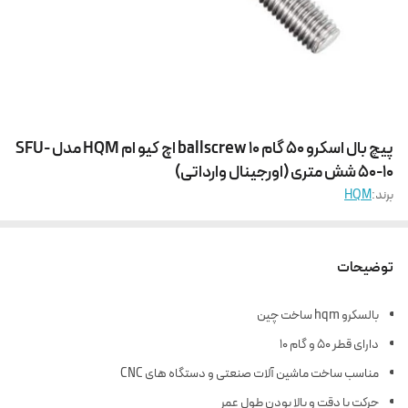
پیچ بال اسکرو 50 گام 10 ballscrew اچ کیو ام HQM مدل SFU-
50-10 شش متری (اورجینال وارداتی)
برند:
HQM
توضیحات
بالسکرو hqm ساخت چین
دارای قطر 50 و گام 10
مناسب ساخت ماشین آلات صنعتی و دستگاه های CNC
حرکت با دقت و بالا بودن طول عمر