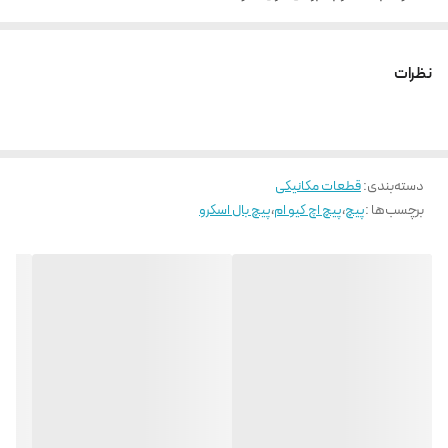
نیروی راه اندازی و تعادل بار در تمامی جهات به صورت یکسان
روانکاری آسان و قابلیت تعویض بالا
نظرات
دسته‌بندی
:
قطعات مکانیکی
برچسب‌ها :
پیچ
،
پیچ اچ کیو ام
،
پیچ بال اسکرو