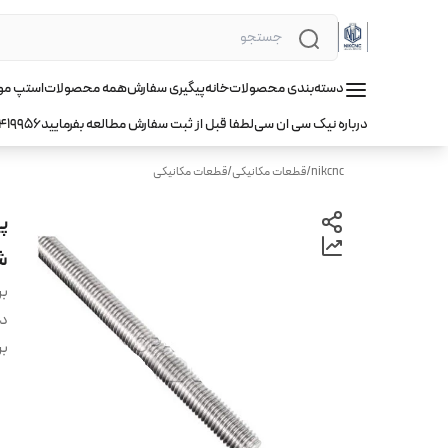
دسته‌بندی محصولات
خانه
پیگیری سفارش
همه محصولات
استپ موتور hqm ا
درباره نیک سی ان سی
لطفا قبل از ثبت سفارش مطالعه بفرمایید
419956
nikcnc
/
قطعات مکانیکی
/
قطعات مکانیکی
شش م
بر
دس
بر