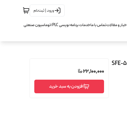
ورود | ثبت‌نام
خبار و مقالات
تماس با ما
خدمات برنامه نویسی PLC اتوماسیون صنعتی
ballscr اچ کیو ام HQM مدل SFE-50-50
22,100,000
افزودن به سبد خرید