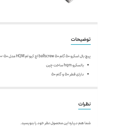
توضیحات
پیچ بال اسکرو 50 گام 50 ballscrew اچ کیو ام HQM مدل SFE-50-50 شش متر و 30 سانتی (اورجینال وارداتی)
بالسکرو hqm ساخت چین
دارای قطر 50 و گام 50
مناسب ساخت ماشین آلات صنعتی و دستگاه های CNC
حرکت با دقت و بالا بودن طول عمر
نیروی راه اندازی و تعادل بار در تمامی جهات به صورت یک
نظرات
روانکاری آسان و قابلیت تعویض بالا
شما هم درباره این محصول نظر خود را بنویسید.