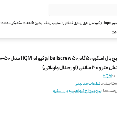
چ کیو ام
روتاری
روتاری کانکتور (اسلیب رینگ ایشین)
قطعات مکانیکی
مقالات
ا
55
پیچ بال اسکرو 50 گام 50 ew
تر و 30 سانتی (اورجینال وارداتی)
ند:
HQM
ته‌بندی
:
قطعات مکانیکی
چسب‌ها :
پیچ
،
پیچ اچ کیو ام
،
پیچ بال اسکرو