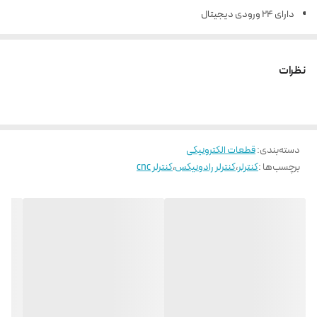
دارای 24 ورودی دیجیتال
16 خروجی دیجیتال
2 خروجی آنالوگ
نظرات
دسته‌بندی
:
قطعات الکترونیکی
برچسب‌ها :
کنترلر
،
کنترلر رادونیکس
،
کنترلر cnc