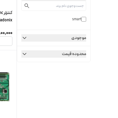
smart
00,000
محور فع
موجودی
محدوده قیمت