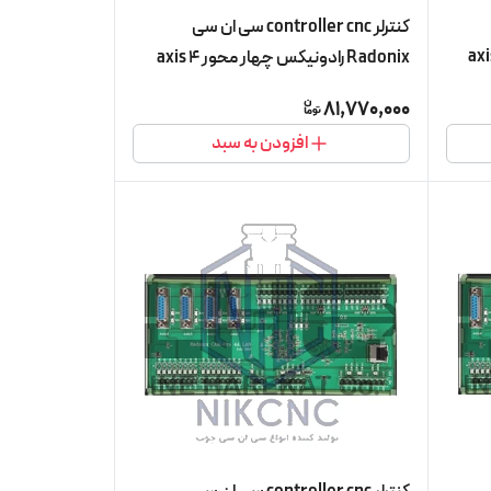
کنترلر controller cnc سی ان سی
رادونیکس شش محور 6 axis
Radonix رادونیکس چهار محور 4 axis
با چهار محور
مدل PC-Pro LAN 4A (کنترلر با سه محور
81,770,000
فعال)
افزودن به سبد