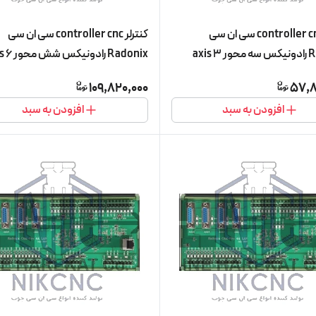
کنترلر controller cnc سی ان سی
کنترلر controller cnc سی ان سی
Radonix رادونیکس سه محور 3 axis
Radonix 
مدل PC-Pro LAN 3AS (کنترلر با سه
مدل PC-Pro LAN 6A (کنترلر ب
109,820,000
57,8
ال)
فعال)
افزودن به سبد
افزودن به سبد