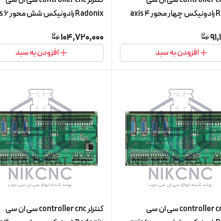
Radonix رادونیکس چهار محور 4 axis
Radonix 
مدل PC-Pro LAN 4A (کنترلر با چهار
مدل C-Pro LAN 6A Smart
104,720,000
91,
ال)
پنج محور فعال)
افزودن به سبد
افزودن به سبد
کنترلر controller cnc سی ان سی
کنترلر controller cnc سی ان سی