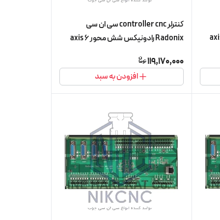
کنترلر controller cnc سی ان سی
رادونیکس شش محور 6 axis
Radonix رادونیکس شش محور 6 axis
ا پنج محور
مدل PC-Pro LAN 6A (کنترلر با شش محور
119,170,000
فعال)
افزودن به سبد