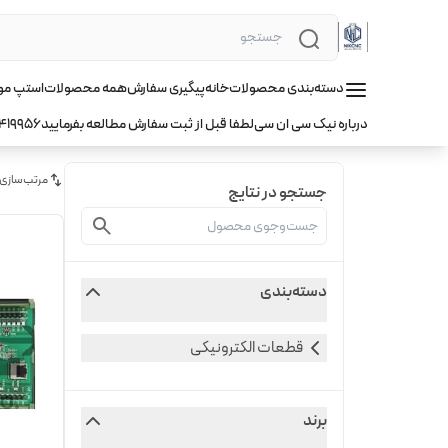
دسته‌بندی محصولات
خانه
پیگیری سفارش
همه محصولات
استپ موتور hqm ا
درباره نیک سی ان سی
لطفا قبل از ثبت سفارش مطالعه بفرمایید
419956
مرتب‌سازی
جستجو در نتایج
دسته‌بندی
قطعات الکترونیکی
برند