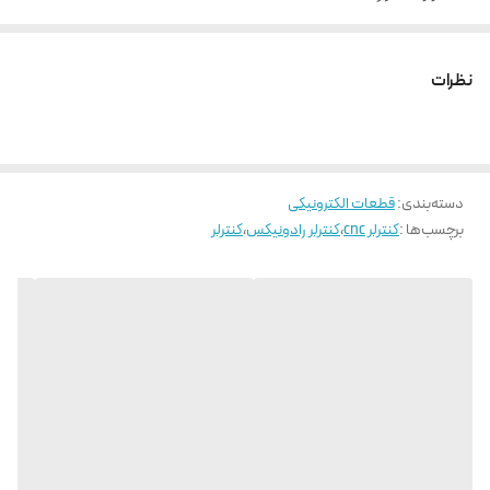
دارای 24 ورودی دیجیتال
16 خروجی دیجیتال
نظرات
2 خروجی آنالوگ
دسته‌بندی
:
قطعات الکترونیکی
برچسب‌ها :
کنترلر cnc
،
کنترلر رادونیکس
،
کنترلر