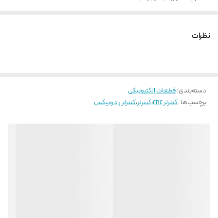
32 خروجی دیجیتال
2 خروجی آنالوگ
نظرات
دسته‌بندی
:
قطعات الکترونیکی
برچسب‌ها :
کنترلر cnc
،
کنترلر
،
کنترلر رادونیکس