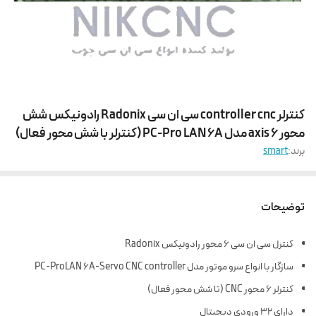
کنترلر controller cnc سی ان سی Radonix رادونیکس شش
محور 6 axis مدل PC-Pro LAN 6A (کنترلر با شش محور فعال)
برند:
smart
توضیحات
کنترل سی ان سی 6 محور رادونیکس Radonix
سازگار با انواع سرو موتور مدل PC-ProLAN 6A-Servo CNC controller
کنترلر 6 محور CNC (تا شش محور فعال)
دارای 32 ورودی دیجیتال