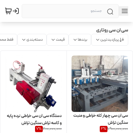
سی ان سی روتاری
پربازدیدترین
برندها
قیمت
دسته‌بندی
فقط محص
سی ان سی چهار کله خراطی و منبت
دستگاه سی ان سی خراطی نرده پایه
سنگین تراش
و کاسه تراش سنگین تراش
700,000,000
1,900,000,000
7
%
2
%