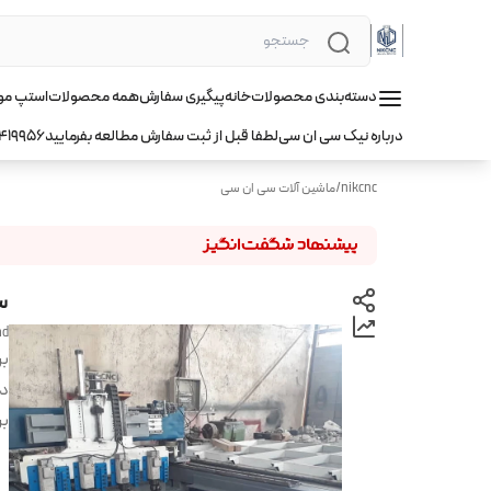
دسته‌بندی محصولات
خانه
پیگیری سفارش
همه محصولات
استپ موتور hqm ا
درباره نیک سی ان سی
لطفا قبل از ثبت سفارش مطالعه بفرمایید
419956
nikcnc
/
ماشین آلات سی ان سی
س
ad
بر
دس
بر