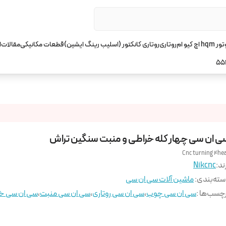
چ کیو ام
روتاری
روتاری کانکتور (اسلیب رینگ ایشین)
قطعات مکانیکی
مقالات
ا
55
ی ان سی چهار کله خراطی و منبت سنگین تراش
Cnc turning 4he
ند:
Nikcnc
ته‌بندی
:
ماشین آلات سی ان سی
چسب‌ها :
سی ان سی چوب
،
سی ان سی روتاری
،
سی ان سی منبت
،
سی ان سی خ