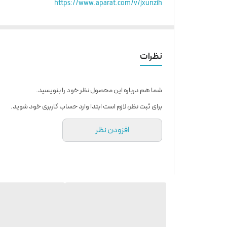
https://www.aparat.com/v/jxunzih
✨ قابلیت‌های ویژه:
تولید همزمان انواع نرده خراطی و منبت
کارگیر عریض: ۳۰×۱۴۰ سانتیمتر
نظرات
شاسی فوق سنگین برای حداکثر ثبات
شما هم درباره این محصول نظر خود را بنویسید.
⚙️ مشخصات فنی برتر:
برای ثبت نظر، لازم است ابتدا وارد حساب کاربری خود شوید.
کنترلر پیشرفته Radonix
افزودن نظر
ریل صنعتی سایز ۳۰
دنده شانه مورب با دقت بالا
موتور سروو قدرتمند
گیربکس خورشیدی با کارایی بالا
مزایای خرید: