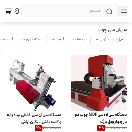
سی ان سی چوب
پربازدیدترین
برندها
قیمت
دسته‌بندی
فقط محص
دستگاه سی ان سی MDF چوب دو
دستگاه سی ان سی خراطی نرده پایه
در چهار ورق بزرگ
و کاسه تراش سنگین تراش
700,000,000
2,200,000,000
7
%
4
%