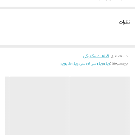
حداکثر طول شاخه 100
نظرات
دسته‌بندی
:
قطعات مکانیکی
برچسب‌ها :
ریل
،
ریل سی ان سی
،
ریل هایوین