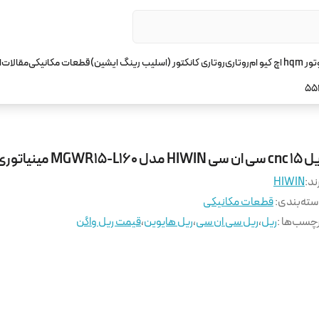
چ کیو ام
روتاری
روتاری کانکتور (اسلیب رینگ ایشین)
قطعات مکانیکی
مقالات
ا
55
ان سی HIWIN مدل MGWR15-L160 مینیاتوری
ند:
HIWIN
ته‌بندی
:
قطعات مکانیکی
چسب‌ها :
ریل
،
ریل سی ان سی
،
ریل هایوین
،
قیمت ریل واگن