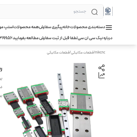
دسته‌بندی محصولات
خانه
پیگیری سفارش
همه محصولات
استپ موتور hqm ا
درباره نیک سی ان سی
لطفا قبل از ثبت سفارش مطالعه بفرمایید
419956
nikcnc
/
قطعات مکانیکی
/
قطعات مکانیکی
ریل 15 cnc سی 
بر
دس
بر