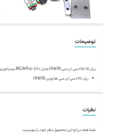
توضیحات
ریل 15 cnc سی ان سی HIWIN مدل MGWR15-L160 مینیاتوری
ریل cnc سی ان سی هایوین HIWIN
ساخت چین
مدل MGWR15
عرض 15 میلی متر
نظرات
حداکثر طول شاخه 160
شما هم درباره این محصول نظر خود را بنویسید.