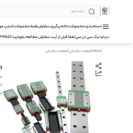
دسته‌بندی محصولات
خانه
پیگیری سفارش
همه محصولات
استپ موتور hqm ا
درباره نیک سی ان سی
لطفا قبل از ثبت سفارش مطالعه بفرمایید
419956
nikcnc
/
قطعات مکانیکی
/
قطعات مکانیکی
ریل 15 cnc سی 
بر
دس
بر