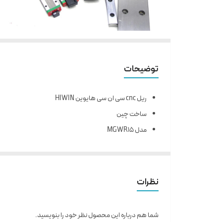
توضیحات
ریل cnc سی ان سی هایوین HIWIN
ساخت چین
مدل MGWR15
عرض 15 میلی متر
حداکثر طول شاخه 100
نظرات
شما هم درباره این محصول نظر خود را بنویسید.