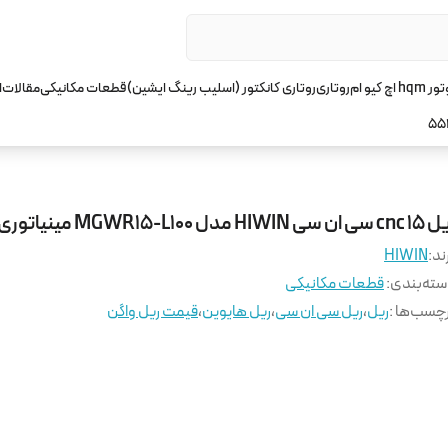
چ کیو ام
روتاری
روتاری کانکتور (اسلیب رینگ ایشین)
قطعات مکانیکی
مقالات
ا
55
ان سی HIWIN مدل MGWR15-L100 مینیاتوری
ند:
HIWIN
ته‌بندی
:
قطعات مکانیکی
چسب‌ها :
ریل
،
ریل سی ان سی
،
ریل هایوین
،
قیمت ریل واگن