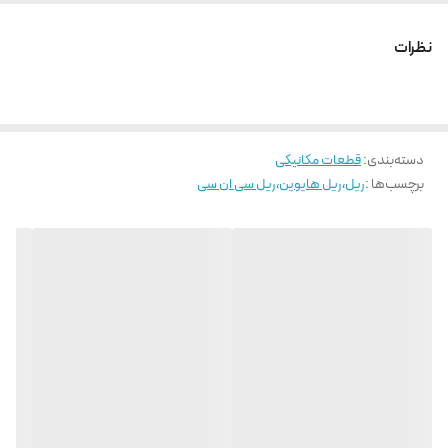
عرض ریل 15 میلی متر
پیچ مورد استفاده M4
نظرات
فاصله سوراخ ها 60 میلی متر
حداکثر طول شاخه 400
دسته‌بندی
:
قطعات مکانیکی
برچسب‌ها :
ریل
،
ریل هایوین
،
ریل سی ان سی